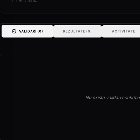
4 LUNI ÎN URMĂ
VALIDĂRI (
0
)
REZULTATE (
0
)
ACTIVITATE
Nu există validări confirma