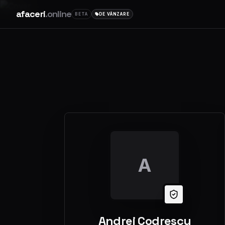
afaceri
.online
BETA
DE VÂNZARE
A
Andrei Codrescu