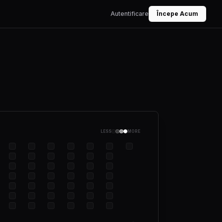
Autentificare
Începe Acum
LESS
MORE