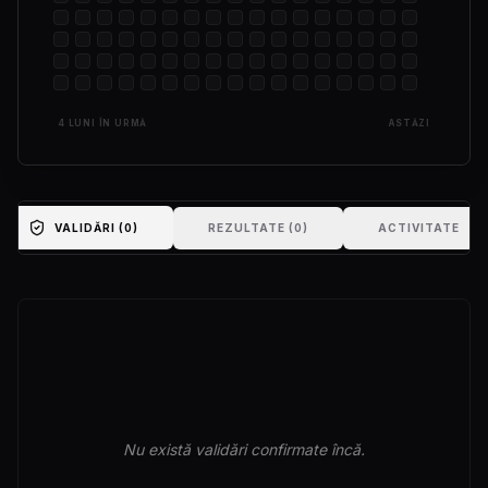
4 LUNI ÎN URMĂ
ASTĂZI
VALIDĂRI (
0
)
REZULTATE (
0
)
ACTIVITATE
Nu există validări confirmate încă.