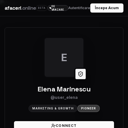
afaceri
.online
DE
Autentificare
Începe Acum
BETA
VÂNZARE
E
Elena Marinescu
@
user_elena
MARKETING & GROWTH
PIONEER
CONNECT