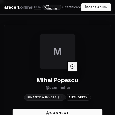
afaceri
.online
DE
Autentificare
Începe Acum
BETA
VÂNZARE
M
Mihai Popescu
@
user_mihai
FINANȚE & INVESTIȚII
AUTHORITY
CONNECT