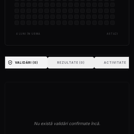
4 LUNI ÎN URMĂ
ASTĂZI
VALIDĂRI (
0
)
REZULTATE (
0
)
ACTIVITATE
Nu există validări confirmate încă.